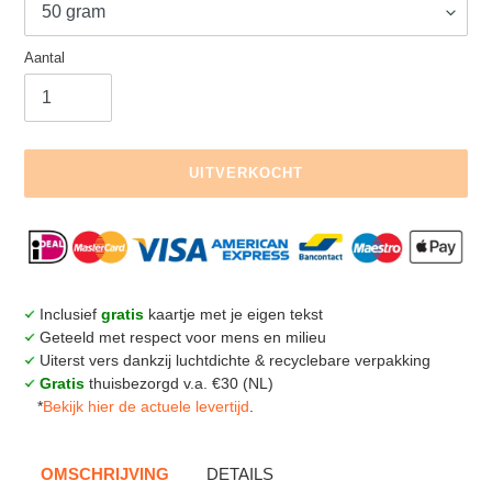
Aantal
UITVERKOCHT
Uitverkocht,
Product
€3,00
toegevoegen
.
aan
je
Inclusief
gratis
kaartje met je eigen tekst
winkelmandje
Geteeld met respect voor mens en milieu
Uiterst vers dankzij luchtdichte & recyclebare verpakking
Gratis
thuisbezorgd v.a. €30 (NL)
*
Bekijk hier de actuele levertijd
.
OMSCHRIJVING
DETAILS