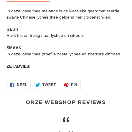
In deze losse thee melange is de klassieke gearomatiseerde
zwarte Chinese lychee thee geblend met citroenschillen.
GEUR
Ruikt fris en fruitig naar lychee en citroen.
SMAAK
In deze losse thee proef je zoete lychee en zoetzure cintroen.
ZETADVIES:
DELEN
TWEET
PIN
DEEL
TWEET
PIN
OP
OP
OP
FACEBOOK
TWITTER
PINTEREST
ONZE WEBSHOP REVIEWS