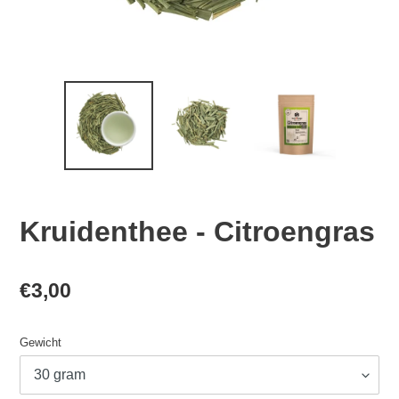
Kruidenthee - Citroengras
Normale
€3,00
prijs
Gewicht