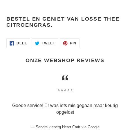
BESTEL EN GENIET VAN LOSSE THEE
CITROENGRAS.
DELEN
TWEET
PIN
DEEL
TWEET
PIN
OP
OP
OP
FACEBOOK
TWITTER
PINTEREST
ONZE WEBSHOP REVIEWS
⭐️⭐️⭐️⭐️⭐️
Goede service! Er was iets mis gegaan maar keurig
opgelost
Sandra kleberg Heart Craft via Google