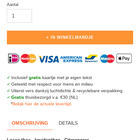
Aantal
+ IN WINKELMANDJE
€3,00
Product
.
toegevoegen
aan
je
Inclusief
gratis
kaartje met je eigen tekst
winkelmandje
Geteeld met respect voor mens en milieu
Uiterst vers dankzij luchtdichte & recyclebare verpakking
Gratis
thuisbezorgd v.a. €30 (NL)
*
Bekijk hier de actuele levertijd
.
OMSCHRIJVING
DETAILS
Losse thee - kruidenthee - Citroengras