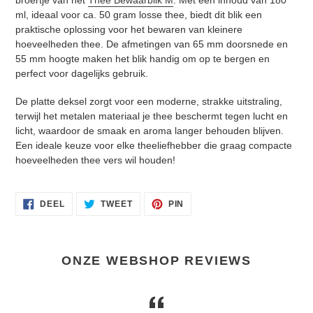
ml, ideaal voor ca. 50 gram losse thee, biedt dit blik een
praktische oplossing voor het bewaren van kleinere
hoeveelheden thee. De afmetingen van 65 mm doorsnede en
55 mm hoogte maken het blik handig om op te bergen en
perfect voor dagelijks gebruik.
De platte deksel zorgt voor een moderne, strakke uitstraling,
terwijl het metalen materiaal je thee beschermt tegen lucht en
licht, waardoor de smaak en aroma langer behouden blijven.
Een ideale keuze voor elke theeliefhebber die graag compacte
hoeveelheden thee vers wil houden!
DELEN
TWEET
PIN
DEEL
TWEET
PIN
OP
OP
OP
FACEBOOK
TWITTER
PINTEREST
ONZE WEBSHOP REVIEWS