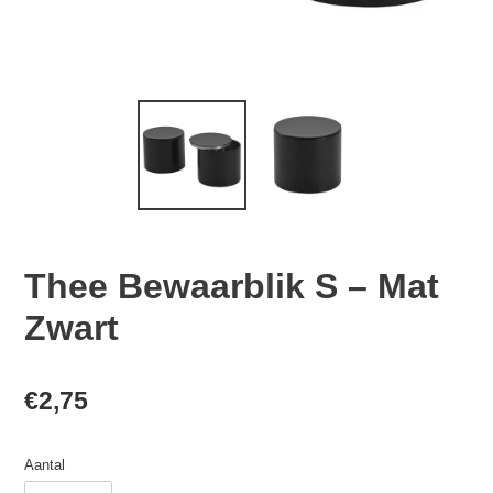
Thee Bewaarblik S – Mat
Zwart
Normale
€2,75
prijs
Aantal