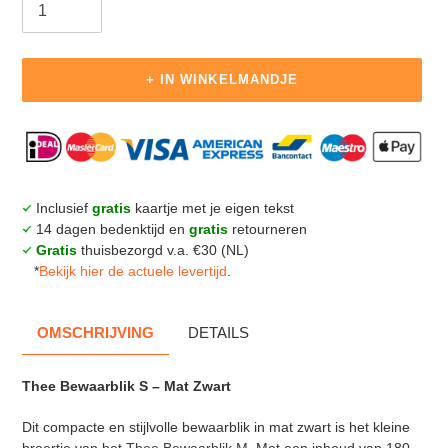
+ IN WINKELMANDJE
Product
toegevoegen
aan
je
Inclusief
gratis
kaartje met je eigen tekst
winkelmandje
14 dagen bedenktijd en
gratis
retourneren
Gratis
thuisbezorgd v.a. €30 (NL)
*
Bekijk hier de actuele levertijd
.
OMSCHRIJVING
DETAILS
Thee Bewaarblik S – Mat Zwart
Dit compacte en stijlvolle bewaarblik in mat zwart is het kleine
broertje van het
Thee Bewaarblik M
. Met een inhoud van 180