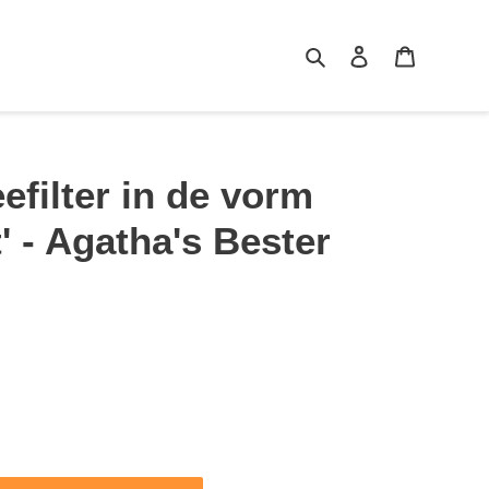
Zoeken
Aanmelden
Winkelma
efilter in de vorm
' - Agatha's Bester