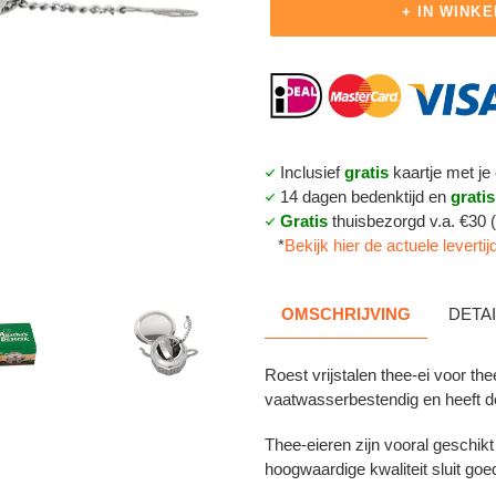
+ IN WINK
Product
toegevoegen
aan
je
winkelmandje
Inclusief
gratis
kaartje met je 
14 dagen bedenktijd en
gratis
Gratis
thuisbezorgd v.a. €30
*
Bekijk hier de actuele levertij
OMSCHRIJVING
DETA
Roest vrijstalen thee-ei voor the
vaatwasserbestendig en heeft d
Thee-eieren zijn vooral geschikt
hoogwaardige kwaliteit sluit goe