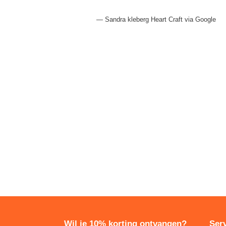
 Google
Sandra kleberg Heart Craft via Google
Wil je 10% korting ontvangen?
Serv