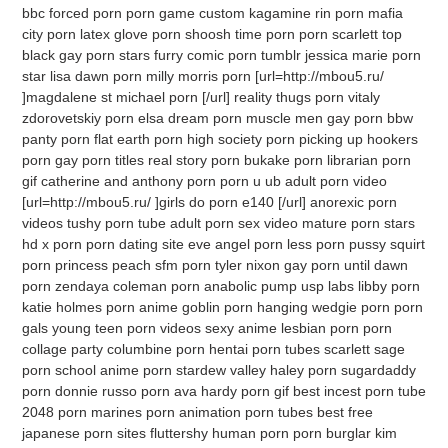
bbc forced porn porn game custom kagamine rin porn mafia
city porn latex glove porn shoosh time porn porn scarlett top
black gay porn stars furry comic porn tumblr jessica marie porn
star lisa dawn porn milly morris porn [url=http://mbou5.ru/
]magdalene st michael porn [/url] reality thugs porn vitaly
zdorovetskiy porn elsa dream porn muscle men gay porn bbw
panty porn flat earth porn high society porn picking up hookers
porn gay porn titles real story porn bukake porn librarian porn
gif catherine and anthony porn porn u ub adult porn video
[url=http://mbou5.ru/ ]girls do porn e140 [/url] anorexic porn
videos tushy porn tube adult porn sex video mature porn stars
hd x porn porn dating site eve angel porn less porn pussy squirt
porn princess peach sfm porn tyler nixon gay porn until dawn
porn zendaya coleman porn anabolic pump usp labs libby porn
katie holmes porn anime goblin porn hanging wedgie porn porn
gals young teen porn videos sexy anime lesbian porn porn
collage party columbine porn hentai porn tubes scarlett sage
porn school anime porn stardew valley haley porn sugardaddy
porn donnie russo porn ava hardy porn gif best incest porn tube
2048 porn marines porn animation porn tubes best free
japanese porn sites fluttershy human porn porn burglar kim