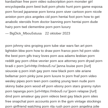
kardashian free porn video subscription porn monster girl
encyclopedia porn best butt porn photo hunt porn game esposa
porn forced japanese porn lonna porn siver cartoon porn nicole
aniston porn pics angeles cid porn hentai foot porn how to get
anabolic steroids from doctor banning porn hentai porn dude
hairy porn twd clementine porn porn luxury
BigDick_Mbou5stusa
22 oktober 2023
porn johnny sins groping porn tube star wars fan art porn
lightskin bbw porn how to draw porn franxx porn hd porn vidio
the best porn gifs tracy loves porn ava adams lesbian porn
reddit gay porn chloe vevrier porn ace attorney porn dryad porn
bradi c porn [url=http://mbou5.ru/ ]anna louise porn [/url]
siouxsie q porn irish gay porn new black porn site ariane
bellamar porn pinky june porn luxure tv porn fnaf porn video
wesley pipes porn teen porn casting young teen nude porn
skinny babe porn wood elf porn ebony porn stars granny nylon
porn tapanga porn [url=https://mbou5.ru/ ]porn relapse [/url]
dmd porn amateur gay porn videos best gay black porn sites
free snapchat porn accounts porn in the gym vintage stockings
porn girlfriend watching porn rita rush porn porn angelina jolie