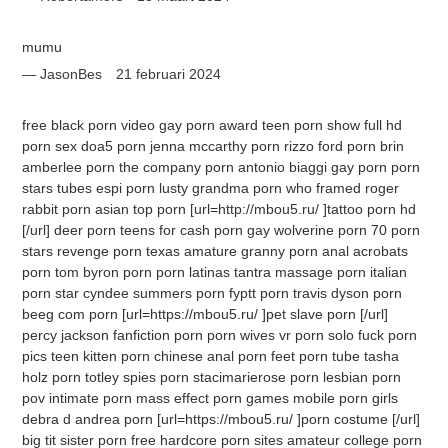
mumu
JasonBes
21 februari 2024
free black porn video gay porn award teen porn show full hd
porn sex doa5 porn jenna mccarthy porn rizzo ford porn brin
amberlee porn the company porn antonio biaggi gay porn porn
stars tubes espi porn lusty grandma porn who framed roger
rabbit porn asian top porn [url=http://mbou5.ru/ ]tattoo porn hd
[/url] deer porn teens for cash porn gay wolverine porn 70 porn
stars revenge porn texas amature granny porn anal acrobats
porn tom byron porn porn latinas tantra massage porn italian
porn star cyndee summers porn fyptt porn travis dyson porn
beeg com porn [url=https://mbou5.ru/ ]pet slave porn [/url]
percy jackson fanfiction porn porn wives vr porn solo fuck porn
pics teen kitten porn chinese anal porn feet porn tube tasha
holz porn totley spies porn stacimarierose porn lesbian porn
pov intimate porn mass effect porn games mobile porn girls
debra d andrea porn [url=https://mbou5.ru/ ]porn costume [/url]
big tit sister porn free hardcore porn sites amateur college porn