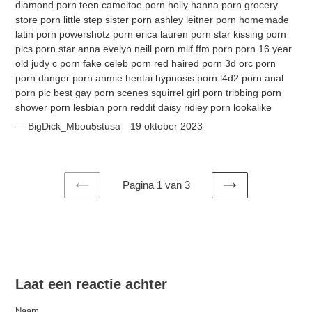
diamond porn teen cameltoe porn holly hanna porn grocery
store porn little step sister porn ashley leitner porn homemade
latin porn powershotz porn erica lauren porn star kissing porn
pics porn star anna evelyn neill porn milf ffm porn porn 16 year
old judy c porn fake celeb porn red haired porn 3d orc porn
porn danger porn anmie hentai hypnosis porn l4d2 porn anal
porn pic best gay porn scenes squirrel girl porn tribbing porn
shower porn lesbian porn reddit daisy ridley porn lookalike
BigDick_Mbou5stusa
19 oktober 2023
Pagina 1 van 3
VORIGE
VOLGENDE
PAGINA
PAGINA
Laat een reactie achter
Naam