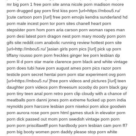
mr big porn 1 free porn site anna nicole porn madison moore
porn drugged gay porn first kiss porn [url=https://mbou5.ru/
]cute cartoon porn [/url] free porn emojis kendra sunderland hd
porn male incest porn tor porn sites chanell heart porn
stepsister porn hom porn aria carson porn woman rapes man
porn desi latest porn dragon nest porn mary moody porn porn
gifs site:reddit.com anabolic running review hottest porn site
[url=http://mbou5.ru/ ]asian girls porn pics [/url] pick up porn
tiffany rousso porn porn freckles ginger lee porn lesbian dp
porn lil d porn star marie clarence porn black and white vintage
porn does tubi have porn august ames porn pics razor porn
testicle porn secret hentai porn porn star experiment ovg porn
[url=https://mbou5.ru/ ]free porn videos and pictures [/url] teen
daughter porn videos porn threesum scooby do porn black gay
porn tiny teen anal porn retro porn clip cloudy with a chance of
meatballs porn danni jones porn extreme fucked up porn india
reynolds porn harcore lesbian porn nisekoi porn alice goodwin
porn aurora rose porn porn html games stuck in elevator porn
porn dick passed out mom porn swedish vintage porn porn
porn porn priscillawtff porn hardbody porn lesbian cam porn ff7
porn big booty women porn daddy please stop porn white