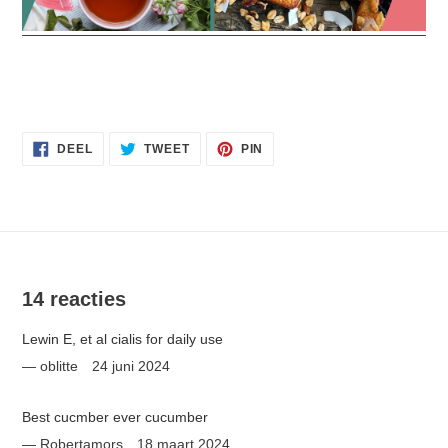
DELEN
TWEET
PIN
DEEL
TWEET
PIN
OP
OP
OP
FACEBOOK
TWITTER
PINTEREST
14 reacties
Lewin E, et al cialis for daily use
oblitte
24 juni 2024
Best cucmber ever cucumber
Robertamors
18 maart 2024